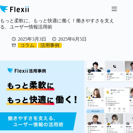
コ
ン
テ
もっと柔軟に、もっと快適に働く！働きやすさを支え
ン
る、ユーザー情報活用術
ツ
へ
2025年3月3日
2025年6月5日
ス
コラム
活用事例
キ
ッ
プ