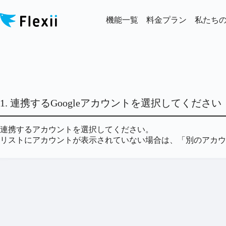
コ
ン
機能一覧
料金プラン
私たち
テ
ン
ツ
へ
ス
キ
ッ
プ
1. 連携するGoogleアカウントを選択してください
連携するアカウントを選択してください。
リストにアカウントが表示されていない場合は、「別のアカウ